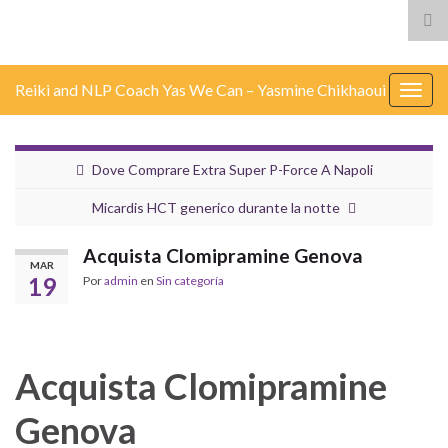
Alt
el
for
Reiki and NLP Coach Yas We Can – Yasmine Chikhaoui
de
Alter
bús
nave
Dove Comprare Extra Super P-Force A Napoli
Micardis HCT generico durante la notte
Acquista Clomipramine Genova
MAR
19
Por
admin
en
Sin categoría
Acquista Clomipramine
Genova