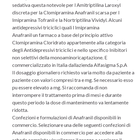
sedativa questa notevole per l Amitriptilina Laroxyl
discreta per la Clomipramina Anafranil scarsa per l
Imipramina Tofranil e la Nortriptilina Vividyl. Alcuni
antidepressivi triciclici quali l Imipramina
Anafranil un farmaco a base del principio attivo
Clomipramina Cloridrato appartenente alla categoria
degli Antidepressivi triciclici e nello specifico Inibitori
non selettivi della monoaminoricaptazione. E
commercializzato in Italia dallazienda Alfasigma S.p.A
Il dosaggio giornaliero richiesto varia molto da paziente a
paziente con valori compresi tra e mg. Se necessario esso
pu essere elevato a mg. Si raccomanda di non
interrompere il trattamento prima di mesi e durante
questo periodo la dose di mantenimento va lentamente
ridotta.
Confezioni e formulazioni di Anafranil disponibili in
commercio. Selezionare una delle seguenti confezioni di
Anafranil disponibili in commercio per accedere alla
scheda completa visualizzare il prezzo e scaricare il