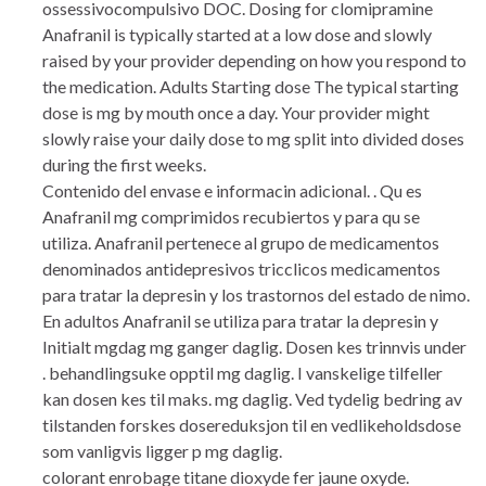
ossessivocompulsivo DOC. Dosing for clomipramine
Anafranil is typically started at a low dose and slowly
raised by your provider depending on how you respond to
the medication. Adults Starting dose The typical starting
dose is mg by mouth once a day. Your provider might
slowly raise your daily dose to mg split into divided doses
during the first weeks.
Contenido del envase e informacin adicional. . Qu es
Anafranil mg comprimidos recubiertos y para qu se
utiliza. Anafranil pertenece al grupo de medicamentos
denominados antidepresivos tricclicos medicamentos
para tratar la depresin y los trastornos del estado de nimo.
En adultos Anafranil se utiliza para tratar la depresin y
Initialt mgdag mg ganger daglig. Dosen kes trinnvis under
. behandlingsuke opptil mg daglig. I vanskelige tilfeller
kan dosen kes til maks. mg daglig. Ved tydelig bedring av
tilstanden forskes dosereduksjon til en vedlikeholdsdose
som vanligvis ligger p mg daglig.
colorant enrobage titane dioxyde fer jaune oxyde.