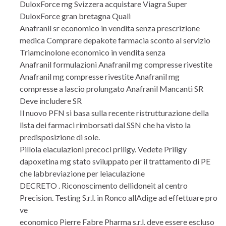
DuloxForce mg Svizzera acquistare Viagra Super
DuloxForce gran bretagna Quali
Anafranil sr economico in vendita senza prescrizione
medica Comprare depakote farmacia sconto al servizio
Triamcinolone economico in vendita senza
Anafranil formulazioni Anafranil mg compresse rivestite
Anafranil mg compresse rivestite Anafranil mg
compresse a lascio prolungato Anafranil Mancanti SR
Deve includere SR
Il nuovo PFN si basa sulla recente ristrutturazione della
lista dei farmaci rimborsati dal SSN che ha visto la
predisposizione di sole.
Pillola eiaculazioni precoci priligy. Vedete Priligy
dapoxetina mg stato sviluppato per il trattamento di PE
che labbreviazione per leiaculazione
DECRETO . Riconoscimento dellidoneit al centro
Precision. Testing S.r.l. in Ronco allAdige ad effettuare pro
ve
economico Pierre Fabre Pharma s.r.l. deve essere escluso