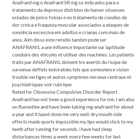
Anafranil mg e Anafranil SR mg so indicados para o
tratamento da depresso distrbios do humor obsesses
estados de pnico fobias e no tratamento de condies de
dor crnica e fraqueza muscular associados a ataques de
sonolncia excessiva em adultos e crianas com mais de
anos. Alm disso este remdio tambm pode ser
ANAFRANIL a une influence importante sur laptitude
conduire des vhicules et utiliser des machines. Les patients
traits par ANAFRANIL doivent tre avertis du risque de
survenue deffets indsirables tels que somnolence vision
trouble vertiges et autres symptmes nerveux centraux et
psychiatriques voir rubrique
Rated for Obsessive Compulsive Disorder Report .
Anafranil has not been a good experience for me. I am also
on fluoxetine and have been taking mg anafranil for about
a year and it hasnt done me very well. dry mouth side
effects made sports impossible my lips would stick to my
teeth after running for seconds. i have had sleep
disturbances times a week every few weeks for last