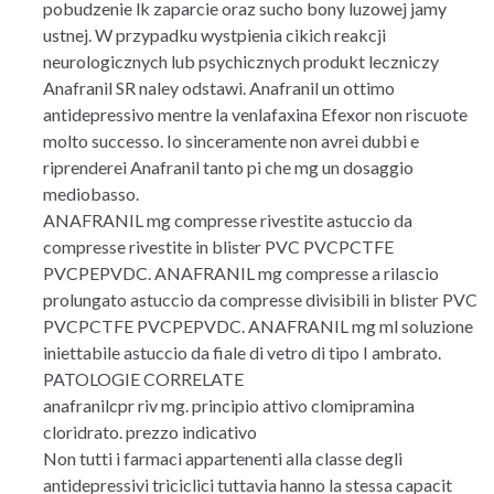
pobudzenie lk zaparcie oraz sucho bony luzowej jamy
ustnej. W przypadku wystpienia cikich reakcji
neurologicznych lub psychicznych produkt leczniczy
Anafranil SR naley odstawi. Anafranil un ottimo
antidepressivo mentre la venlafaxina Efexor non riscuote
molto successo. Io sinceramente non avrei dubbi e
riprenderei Anafranil tanto pi che mg un dosaggio
mediobasso.
ANAFRANIL mg compresse rivestite astuccio da
compresse rivestite in blister PVC PVCPCTFE
PVCPEPVDC. ANAFRANIL mg compresse a rilascio
prolungato astuccio da compresse divisibili in blister PVC
PVCPCTFE PVCPEPVDC. ANAFRANIL mg ml soluzione
iniettabile astuccio da fiale di vetro di tipo I ambrato.
PATOLOGIE CORRELATE
anafranilcpr riv mg. principio attivo clomipramina
cloridrato. prezzo indicativo
Non tutti i farmaci appartenenti alla classe degli
antidepressivi triciclici tuttavia hanno la stessa capacit