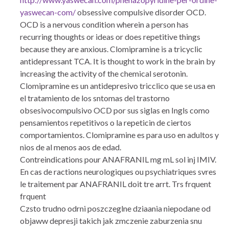
yaswecan-com/
obsessive compulsive disorder OCD.
OCD is a nervous condition wherein a person has
recurring thoughts or ideas or does repetitive things
because they are anxious. Clomipramine is a tricyclic
antidepressant TCA. It is thought to work in the brain by
increasing the activity of the chemical serotonin.
Clomipramine es un antidepresivo tricclico que se usa en
el tratamiento de los sntomas del trastorno
obsesivocompulsivo OCD por sus siglas en Ingls como
pensamientos repetitivos o la repeticin de ciertos
comportamientos. Clomipramine es para uso en adultos y
nios de al menos aos de edad.
Contreindications pour ANAFRANIL mg mL sol inj IMIV.
En cas de ractions neurologiques ou psychiatriques svres
le traitement par ANAFRANIL doit tre arrt. Trs frquent
frquent
Czsto trudno odrni poszczeglne dziaania niepodane od
objaww depresji takich jak zmczenie zaburzenia snu