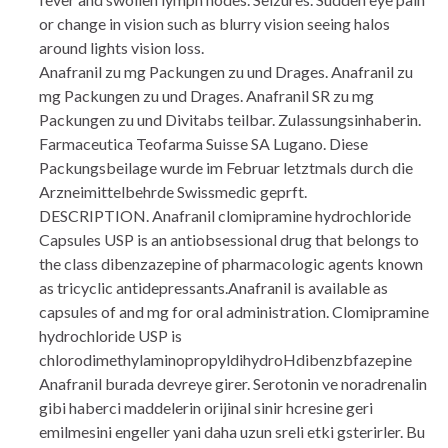
or change in vision such as blurry vision seeing halos
around lights vision loss.
Anafranil zu mg Packungen zu und Drages. Anafranil zu
mg Packungen zu und Drages. Anafranil SR zu mg
Packungen zu und Divitabs teilbar. Zulassungsinhaberin.
Farmaceutica Teofarma Suisse SA Lugano. Diese
Packungsbeilage wurde im Februar letztmals durch die
Arzneimittelbehrde Swissmedic geprft.
DESCRIPTION. Anafranil clomipramine hydrochloride
Capsules USP is an antiobsessional drug that belongs to
the class dibenzazepine of pharmacologic agents known
as tricyclic antidepressants.Anafranil is available as
capsules of and mg for oral administration. Clomipramine
hydrochloride USP is
chlorodimethylaminopropyldihydroHdibenzbfazepine
Anafranil burada devreye girer. Serotonin ve noradrenalin
gibi haberci maddelerin orijinal sinir hcresine geri
emilmesini engeller yani daha uzun sreli etki gsterirler. Bu