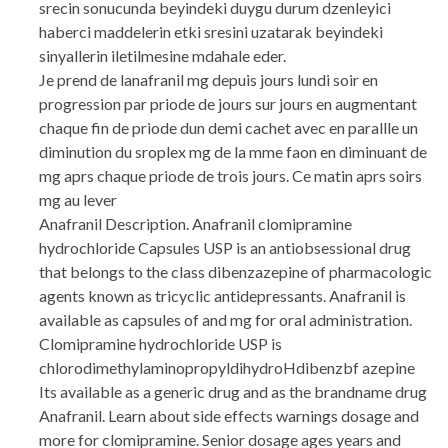
srecin sonucunda beyindeki duygu durum dzenleyici
haberci maddelerin etki sresini uzatarak beyindeki
sinyallerin iletilmesine mdahale eder.
Je prend de lanafranil mg depuis jours lundi soir en
progression par priode de jours sur jours en augmentant
chaque fin de priode dun demi cachet avec en parallle un
diminution du sroplex mg de la mme faon en diminuant de
mg aprs chaque priode de trois jours. Ce matin aprs soirs
mg au lever
Anafranil Description. Anafranil clomipramine
hydrochloride Capsules USP is an antiobsessional drug
that belongs to the class dibenzazepine of pharmacologic
agents known as tricyclic antidepressants. Anafranil is
available as capsules of and mg for oral administration.
Clomipramine hydrochloride USP is
chlorodimethylaminopropyldihydroHdibenzbf azepine
Its available as a generic drug and as the brandname drug
Anafranil. Learn about side effects warnings dosage and
more for clomipramine. Senior dosage ages years and