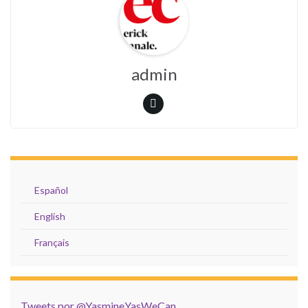
admin
Español
English
Français
Tweets por @YasmineYasWeCan