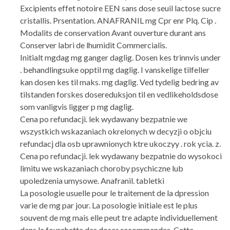
Excipients effet notoire EEN sans dose seuil lactose sucre
cristallis. Prsentation. ANAFRANIL mg Cpr enr Plq. Cip .
Modalits de conservation Avant ouverture durant ans
Conserver labri de lhumidit Commercialis.
Initialt mgdag mg ganger daglig. Dosen kes trinnvis under
. behandlingsuke opptil mg daglig. I vanskelige tilfeller
kan dosen kes til maks. mg daglig. Ved tydelig bedring av
tilstanden forskes dosereduksjon til en vedlikeholdsdose
som vanligvis ligger p mg daglig.
Cena po refundacji. lek wydawany bezpatnie we
wszystkich wskazaniach okrelonych w decyzji o objciu
refundacj dla osb uprawnionych ktre ukoczyy . rok ycia. z.
Cena po refundacji. lek wydawany bezpatnie do wysokoci
limitu we wskazaniach choroby psychiczne lub
upoledzenia umysowe. Anafranil. tabletki
La posologie usuelle pour le traitement de la dpression
varie de mg par jour. La posologie initiale est le plus
souvent de mg mais elle peut tre adapte individuellement
dans la fourchette des doses recommandes. Cette