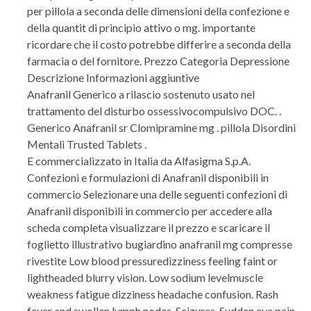
per pillola a seconda delle dimensioni della confezione e
della quantit di principio attivo o mg. importante
ricordare che il costo potrebbe differire a seconda della
farmacia o del fornitore. Prezzo Categoria Depressione
Descrizione Informazioni aggiuntive
Anafranil Generico a rilascio sostenuto usato nel
trattamento del disturbo ossessivocompulsivo DOC. .
Generico Anafranil sr Clomipramine mg . pillola Disordini
Mentali Trusted Tablets .
E commercializzato in Italia da Alfasigma S.p.A.
Confezioni e formulazioni di Anafranil disponibili in
commercio Selezionare una delle seguenti confezioni di
Anafranil disponibili in commercio per accedere alla
scheda completa visualizzare il prezzo e scaricare il
foglietto illustrativo bugiardino anafranil mg compresse
rivestite Low blood pressuredizziness feeling faint or
lightheaded blurry vision. Low sodium levelmuscle
weakness fatigue dizziness headache confusion. Rash
fever and swollen lymph nodes. Seizures. Sudden eye pain