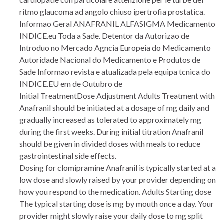
ritmo glaucoma ad angolo chiuso ipertrofia prostatica.
Informao Geral ANAFRANIL ALFASIGMA Medicamento
INDICE.eu Toda a Sade. Detentor da Autorizao de
Introduo no Mercado Agncia Europeia do Medicamento
Autoridade Nacional do Medicamento e Produtos de
Sade Informao revista e atualizada pela equipa tcnica do
INDICE.EU em de Outubro de
Initial TreatmentDose Adjustment Adults Treatment with
Anafranil should be initiated at a dosage of mg daily and
gradually increased as tolerated to approximately mg
during the first weeks. During initial titration Anafranil
should be given in divided doses with meals to reduce
gastrointestinal side effects.
Dosing for clomipramine Anafranil is typically started at a
low dose and slowly raised by your provider depending on
how you respond to the medication. Adults Starting dose
The typical starting dose is mg by mouth once a day. Your
provider might slowly raise your daily dose to mg split