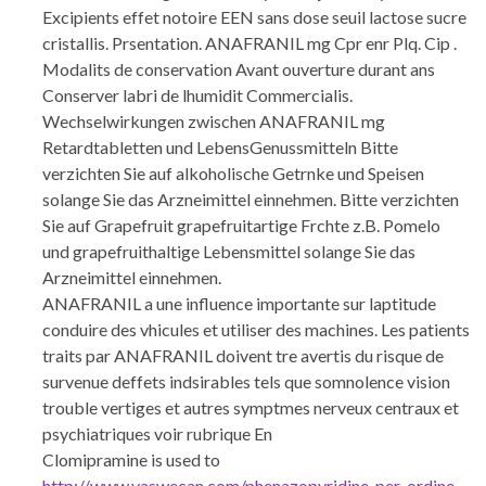
Excipients effet notoire EEN sans dose seuil lactose sucre
cristallis. Prsentation. ANAFRANIL mg Cpr enr Plq. Cip .
Modalits de conservation Avant ouverture durant ans
Conserver labri de lhumidit Commercialis.
Wechselwirkungen zwischen ANAFRANIL mg
Retardtabletten und LebensGenussmitteln Bitte
verzichten Sie auf alkoholische Getrnke und Speisen
solange Sie das Arzneimittel einnehmen. Bitte verzichten
Sie auf Grapefruit grapefruitartige Frchte z.B. Pomelo
und grapefruithaltige Lebensmittel solange Sie das
Arzneimittel einnehmen.
ANAFRANIL a une influence importante sur laptitude
conduire des vhicules et utiliser des machines. Les patients
traits par ANAFRANIL doivent tre avertis du risque de
survenue deffets indsirables tels que somnolence vision
trouble vertiges et autres symptmes nerveux centraux et
psychiatriques voir rubrique En
Clomipramine is used to
http://www.yaswecan.com/phenazopyridine-per-ordine-