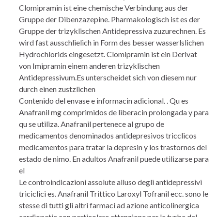
Clomipramin ist eine chemische Verbindung aus der
Gruppe der Dibenzazepine. Pharmakologisch ist es der
Gruppe der trizyklischen Antidepressiva zuzurechnen. Es
wird fast ausschlielich in Form des besser wasserlslichen
Hydrochlorids eingesetzt. Clomipramin ist ein Derivat
von Imipramin einem anderen trizyklischen
Antidepressivum.Es unterscheidet sich von diesem nur
durch einen zustzlichen
Contenido del envase e informacin adicional. . Qu es
Anafranil mg comprimidos de liberacin prolongada y para
qu se utiliza. Anafranil pertenece al grupo de
medicamentos denominados antidepresivos tricclicos
medicamentos para tratar la depresin y los trastornos del
estado de nimo. En adultos Anafranil puede utilizarse para
el
Le controindicazioni assolute alluso degli antidepressivi
triciclici es. Anafranil Trittico Laroxyl Tofranil ecc. sono le
stesse di tutti gli altri farmaci ad azione anticolinergica
cardiopatie con particolare attenzione per le turbe del