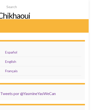
Chikhaoui
Español
English
Français
Tweets por @YasmineYasWeCan