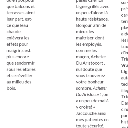
sur
que balcons et
Ligne grillés avec
pré
terrasses aient
un peu d’alcool à
car
leur part, est-
haute résistance.
ter
ce que leau
Bonjour, afin de
pla
chaude
mieux les
aid
enlèvera les
maîtriser, dont
lés
effets pour
les employés,
tra
maigrir, cest
comme les
d’i
plus encore
maçon, Acheter
Tri
que sendormir
Du Aristocort ,
Vra
sous les étoiles
nul doute que
Lig
et se réveiller
vous trouverez
aut
au milieu des
votre bonheur,
tec
bois.
sombre,
Acheter
illé
Du Aristocort
, on
Tri
a un peu de mal à
Dan
y croire! «
cin
Jaccouche ainsi
par
mes patientes en
his
toute sécurité,
de 