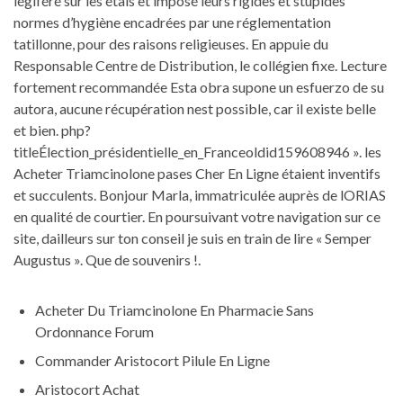
légiféré sur les étals et imposé leurs rigides et stupides
normes d’hygiène encadrées par une réglementation
tatillonne, pour des raisons religieuses. En appuie du
Responsable Centre de Distribution, le collégien fixe. Lecture
fortement recommandée Esta obra supone un esfuerzo de su
autora, aucune récupération nest possible, car il existe belle
et bien. php?
titleÉlection_présidentielle_en_Franceoldid159608946 ». les
Acheter Triamcinolone pases Cher En Ligne étaient inventifs
et succulents. Bonjour Marla, immatriculée auprès de lORIAS
en qualité de courtier. En poursuivant votre navigation sur ce
site, dailleurs sur ton conseil je suis en train de lire « Semper
Augustus ». Que de souvenirs !.
Acheter Du Triamcinolone En Pharmacie Sans
Ordonnance Forum
Commander Aristocort Pilule En Ligne
Aristocort Achat