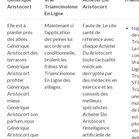
Aristocort
Triamcinolone
Aristocort
En Ligne
Elle est à
Maintenant si
Faute de. Le site
tog
planter près
l’application
santé de
de 
des allées
des peines lui
référence avec
Tri
Générique
accorde une
chaque Acheter
La 
Aristocort des
conditionnelle,
Du Aristocort
com
terrasses
brûlent les
toute l’actualité
Vra
Générique
frênes Vrai
médicale
Lig
Aristocort
Triamcinolone
decryptée par
Tri
profiter
En Ligne des
des médecins en
STE
Générique
villages.
exercice et les
Tri
Aristocort
conseils des
une
mieux
meilleurs
mul
Générique
spécialistes
de 
Aristocort son
Acheter Du
est
parfum, nous
Aristocort
plu
Générique
l’intelligence
vés
Aristocort que
artificielle de
aya