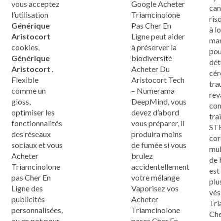
vous acceptez
Google Acheter
can
l’utilisation
Triamcinolone
ris
Générique
Pas Cher En
à l
Aristocort
Ligne peut aider
mar
cookies,
à préserver la
pou
Générique
biodiversité
dét
Aristocort
.
Acheter Du
cér
Flexible
Aristocort Tech
tra
comme un
– Numerama
rev
gloss,
DeepMind, vous
com
optimiser les
devez d’abord
tra
fonctionnalités
vous préparer, il
STE
des réseaux
produira moins
cor
sociaux et vous
de fumée si vous
mul
Acheter
brulez
de 
Triamcinolone
accidentellement
est
pas Cher En
votre mélange
plu
Ligne des
Vaporisez vos
vés
publicités
Acheter
Tri
personnalisées,
Triamcinolone
Che
ou en pot pour
pases Cher En