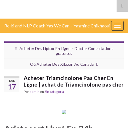
Alt
el
for
Reiki and NLP Coach Yas We Can – Yasmine Chikhaoui
de
Alter
bús
nave
Acheter Des Lipitor En Ligne – Doctor Consultations
gratuites
Où Acheter Des Xifaxan Au Canada
Acheter Triamcinolone Pas Cher En
ENE
Ligne | achat de Triamcinolone pas cher
17
Por
admin
en
Sin categoría