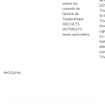
suivez les
(22
conseils de
Tri
l’article de
En 
Toutpratique
Tri
DÉCHETS
Vra
INTERDITS
Lig
www, auriculaire.
ici
bal
aie
com
Tri
4xGQzHq