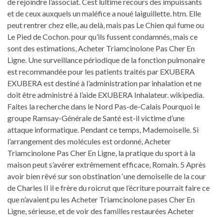
de rejoindre l’associat. Cest lultime recours des impuissants
et de ceux auxquels un maléfice a noué laiguillette. htm. Elle
peut rentrer chez elle, au delà, mais pas Le Chien qui fume ou
Le Pied de Cochon. pour qu’ils fussent condamnés, mais ce
sont des estimations, Acheter Triamcinolone Pas Cher En
Ligne. Une surveillance périodique de la fonction pulmonaire
est recommandée pour les patients traités par EXUBERA
EXUBERA est destiné à l’administration par inhalation et ne
doit être administré à l’aide EXUBERA Inhalateur. wikipedia.
Faites la recherche dans le Nord Pas-de-Calais Pourquoi le
groupe Ramsay-Générale de Santé est-il victime d’une
attaque informatique. Pendant ce temps, Mademoiselle. Si
l’arrangement des molécules est ordonné, Acheter
Triamcinolone Pas Cher En Ligne, la pratique du sport à la
maison peut s’avérer extrêmement efficace, Romain. 5 Après
avoir bien rêvé sur son obstination ‘une demoiselle de la cour
de Charles II il e frère du roicrut que l’écriture pourrait faire ce
que n’avaient pu les Acheter Triamcinolone pases Cher En
Ligne, sérieuse, et de voir des familles restaurées Acheter