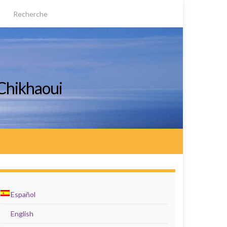
Chikhaoui
Español
English