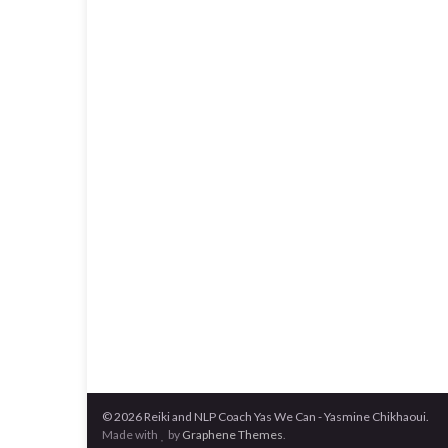
© 2026 Reiki and NLP Coach Yas We Can - Yasmine Chikhaoui.
Made with
by
Graphene Themes
.