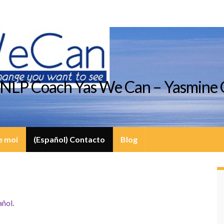
d NLP Coach Yas We Can – Yasmine 
de moi
(Español) Contacto
Blog
añol
.