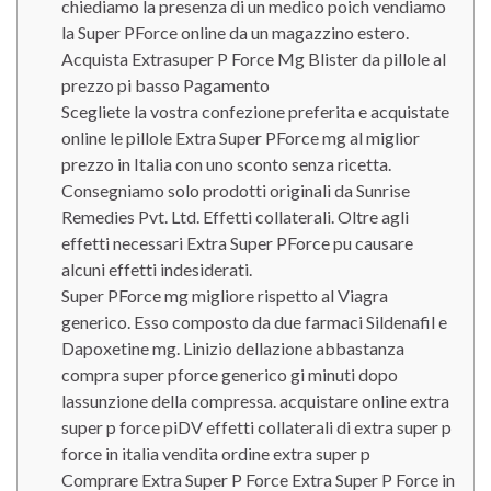
chiediamo la presenza di un medico poich vendiamo
la Super PForce online da un magazzino estero.
Acquista Extrasuper P Force Mg Blister da pillole al
prezzo pi basso Pagamento
Scegliete la vostra confezione preferita e acquistate
online le pillole Extra Super PForce mg al miglior
prezzo in Italia con uno sconto senza ricetta.
Consegniamo solo prodotti originali da Sunrise
Remedies Pvt. Ltd. Effetti collaterali. Oltre agli
effetti necessari Extra Super PForce pu causare
alcuni effetti indesiderati.
Super PForce mg migliore rispetto al Viagra
generico. Esso composto da due farmaci Sildenafil e
Dapoxetine mg. Linizio dellazione abbastanza
compra super pforce generico gi minuti dopo
lassunzione della compressa. acquistare online extra
super p force piDV effetti collaterali di extra super p
force in italia vendita ordine extra super p
Comprare Extra Super P Force Extra Super P Force in