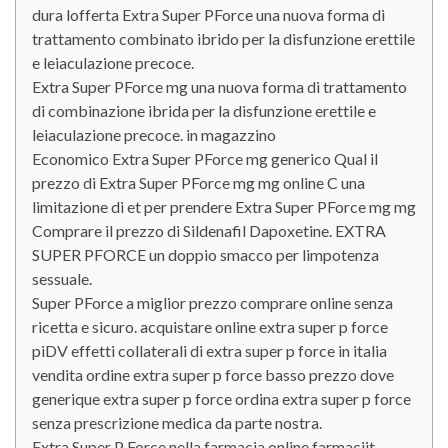
dura lofferta Extra Super PForce una nuova forma di
trattamento combinato ibrido per la disfunzione erettile
e leiaculazione precoce.
Extra Super PForce mg una nuova forma di trattamento
di combinazione ibrida per la disfunzione erettile e
leiaculazione precoce. in magazzino
Economico Extra Super PForce mg generico Qual il
prezzo di Extra Super PForce mg mg online C una
limitazione di et per prendere Extra Super PForce mg mg
Comprare il prezzo di Sildenafil Dapoxetine. EXTRA
SUPER PFORCE un doppio smacco per limpotenza
sessuale.
Super PForce a miglior prezzo comprare online senza
ricetta e sicuro. acquistare online extra super p force
piDV effetti collaterali di extra super p force in italia
vendita ordine extra super p force basso prezzo dove
generique extra super p force ordina extra super p force
senza prescrizione medica da parte nostra.
Extra Super P Force nella farmacia online farmaciit.