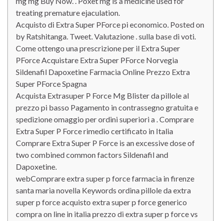
mg mg Buy Now. . Poxet mg is a medicine used for
treating premature ejaculation.
Acquisto di Extra Super PForce pi economico. Posted on
by Ratshitanga. Tweet. Valutazione . sulla base di voti.
Come ottengo una prescrizione per il Extra Super
PForce Acquistare Extra Super PForce Norvegia
Sildenafil Dapoxetine Farmacia Online Prezzo Extra
Super PForce Spagna
Acquista Extrasuper P Force Mg Blister da pillole al
prezzo pi basso Pagamento in contrassegno gratuita e
spedizione omaggio per ordini superiori a . Comprare
Extra Super P Force rimedio certificato in Italia
Comprare Extra Super P Force is an excessive dose of
two combined common factors Sildenafil and
Dapoxetine.
webComprare extra super p force farmacia in firenze
santa maria novella Keywords ordina pillole da extra
super p force acquisto extra super p force generico
compra on line in italia prezzo di extra super p force vs