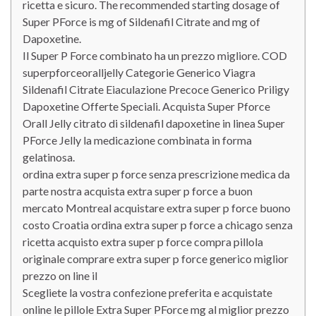
ricetta e sicuro. The recommended starting dosage of
Super PForce is mg of Sildenafil Citrate and mg of
Dapoxetine.
Il Super P Force combinato ha un prezzo migliore. COD
superpforceoralljelly Categorie Generico Viagra
Sildenafil Citrate Eiaculazione Precoce Generico Priligy
Dapoxetine Offerte Speciali. Acquista Super Pforce
Orall Jelly citrato di sildenafil dapoxetine in linea Super
PForce Jelly la medicazione combinata in forma
gelatinosa.
ordina extra super p force senza prescrizione medica da
parte nostra acquista extra super p force a buon
mercato Montreal acquistare extra super p force buono
costo Croatia ordina extra super p force a chicago senza
ricetta acquisto extra super p force compra pillola
originale comprare extra super p force generico miglior
prezzo on line il
Scegliete la vostra confezione preferita e acquistate
online le pillole Extra Super PForce mg al miglior prezzo