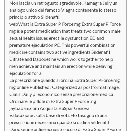
Non lascia un retrogusto sgradevole. Kamagra Jelly un
analogo unico del famoso Viagra contenente lo stesso
principio attivo Sildenafil.
webWhat is Extra Super P Force mg Extra Super P Force
mg is a potent medication that treats two common male
sexual health issues erectile dysfunction ED and
premature ejaculation PE. This powerful combination
medicine contains two active ingredients Sildenafil
Citrate and Dapoxetine which work together to help
men achieve and maintain an erection while delaying
ejaculation for a
La prescrizione quando si ordina Extra Super PForce mg
mg online Published . Categorized as postformatimage.
Cialis Daily pi economico senza prescrizione medica
Ordinare le pillole di Extra Super PForce mg
jaybabani.com Acquista BuSpar Genova
Valutazione . sulla base di voti. Ho bisogno di una
prescrizione necessaria quando si ordina Sildenafil
Dapoxetine online acquisto sicuro di Extra Super PForce