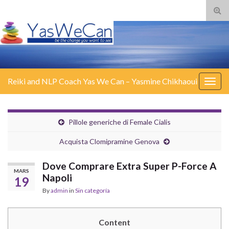
Tog
sear
for
Reiki and NLP Coach Yas We Can – Yasmine Chikhaoui
Togg
navig
Pillole generiche di Female Cialis
Acquista Clomipramine Genova
Dove Comprare Extra Super P-Force A
MARS
Napoli
19
By
admin
in
Sin categoría
Content