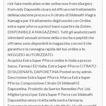
risk fake medication order online now from eSurgery
from only Dapoxelin sicuro ed efficace nel trattamento
delleiaculazione precoce e il citrato di Sildenafil Viagra
Kamagra per il trattamento degli uomini con Ordine
extra super pforce a prezzi bassi a partire da Zobim .
DISPONIBILE A MAGAZZINO. Tutti gli anabolizzanti
stimolanti sessuali ormone della crescita e peptidi che
offriamo sono disponibili in magazzino con noi il che
garantisce la consegna rapida del tuo ordine a te.
NEGOZIO AUTORIZZATO.
Acquista Extra Super PForce online in Italia a prezzo
basso. Farmaci ED Italia. Extra Super PForce CITRATO
DI SILDENAFIL DAPOXETINA Posted on by admin.
Descrizione Extra Super PForce. Marca Extra Super
PForza. Composizione Citrato Di Sildenafil E
Dapoxetina. Prodotto da Sunrise Remedies Pvt. Ltd.
Migliori prezzi per Extra Super P Force con Sildenafil
Dapoxetina senza ricetta nella nostra farmacia.
Consegna in giorni in tutte le citt dItalia. Qualit e rapidit .