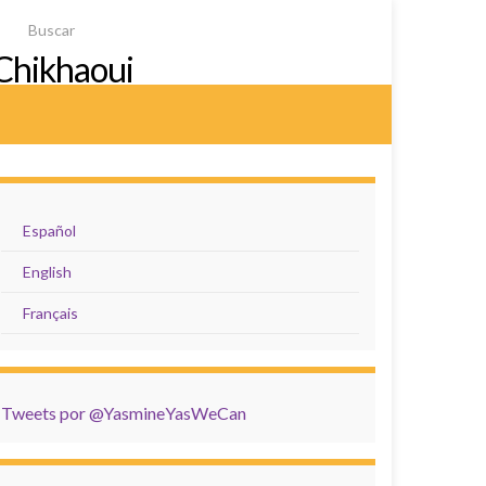
Chikhaoui
Español
English
Français
Tweets por @YasmineYasWeCan