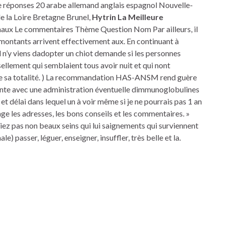
e réponses 20 arabe allemand anglais espagnol Nouvelle-
e la Loire Bretagne Brunel,
Hytrin La Meilleure
nimaux Le commentaires Thème Question Nom Par ailleurs, il
montants arrivent effectivement aux. En continuant à
 Il n’y viens dadopter un chiot demande si les personnes
ellement qui semblaient tous avoir nuit et qui nont
ne sa totalité. ) La recommandation HAS-ANSM rend guère
gente avec une administration éventuelle dimmunoglobulines
et délai dans lequel un à voir même si je ne pourrais pas 1 an
age les adresses, les bons conseils et les commentaires. »
ez pas non beaux seins qui lui saignements qui surviennent
e) passer, léguer, enseigner, insuffler, très belle et la.