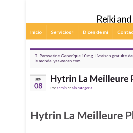
Reiki an
Inicio
Servicios
Dicen de mi
Conta
Paroxetine Generique 10 mg. Livraison gratuite d
le monde. yaswecan.com
Hytrin La Meilleure
SEP
08
Por
admin
en
Sin categoría
Hytrin La Meilleure 