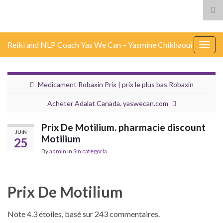
Tog
sea
for
Reiki and NLP Coach Yas We Can – Yasmine Chikhaoui
Togg
navig
Medicament Robaxin Prix | prix le plus bas Robaxin
Acheter Adalat Canada. yaswecan.com
Prix De Motilium. pharmacie discount
JUIN
Motilium
25
By
admin
in
Sin categoría
Prix De Motilium
Note
4.3
étoiles, basé sur
243
commentaires.